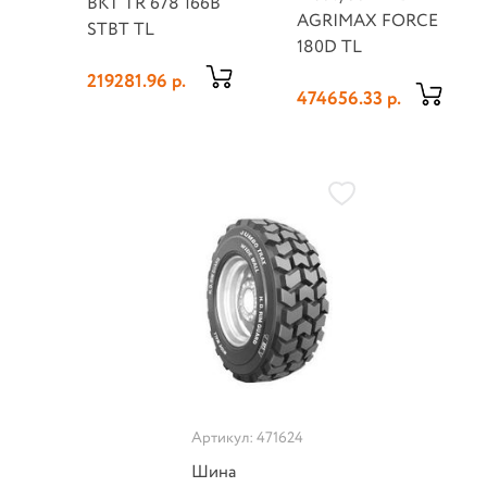
BKT TR 678 166B
AGRIMAX FORCE
STBT TL
180D TL
219281.96 р.
474656.33 р.
Артикул: 471624
Шина