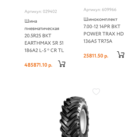
Артикул: 609966
Артикул: 029402
Шинокомплект
Шина
7.00-12 14PR BKT
пневматическая
POWER TRAX HD
20.5R25 BKT
136A5 TR75A
EARTHMAX SR 51
186A2 L-5 * CR TL
25811.50 р.
485871.10 р.