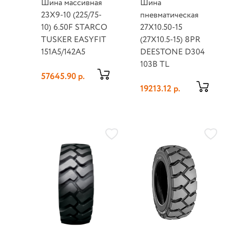
Шина массивная
Шина
23X9-10 (225/75-
пневматическая
10) 6.50F STARCO
27X10.50-15
TUSKER EASYFIT
(27X10.5-15) 8PR
151A5/142A5
DEESTONE D304
103B TL
57645.90 р.
19213.12 р.