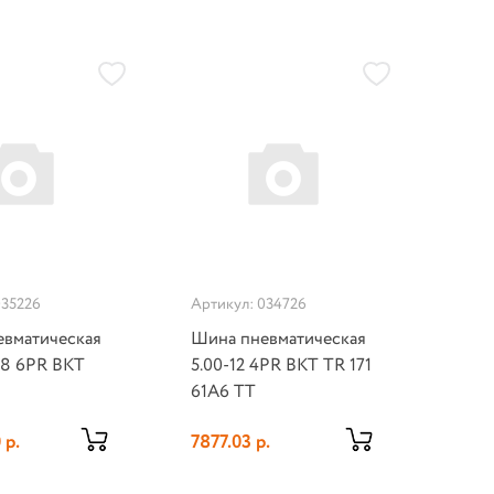
035226
Артикул: 034726
вматическая
Шина пневматическая
-8 6PR BKT
5.00-12 4PR BKT TR 171
61A6 TT
 р.
7877.03 р.