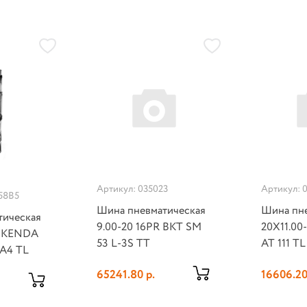
Артикул: 035023
Артикул: 
58B5
Шина пневматическая
Шина пне
тическая
9.00-20 16PR BKT SM
20X11.00
R KENDA
53 L-3S TT
AT 111 TL
3A4 TL
65241.80 р.
16606.20