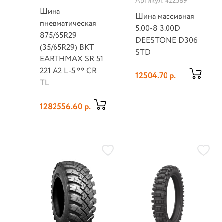
Артикул: 422589
Шина
Шина массивная
пневматическая
5.00-8 3.00D
875/65R29
DEESTONE D306
(35/65R29) BKT
STD
EARTHMAX SR 51
221 A2 L-5 ** CR
12504.70 р.
TL
1282556.60 р.