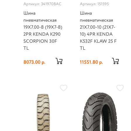
Артикул: 3419708AC
Артикул: 151595
Шина
Шина
пневматическая
пневматическая
19X7.00-8 (19X7-8)
21X7.00-10 (21X7-
2PR KENDA K290
10) 4PR KENDA
SCORPION 30F
K532F KLAW 25 F
TL
TL
8073.00 р.
11551.80 р.