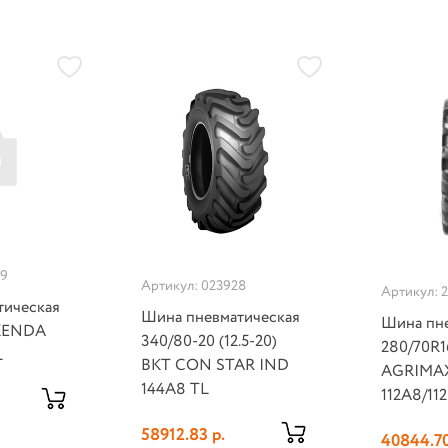
99
Артикул: 023928
Артикул: 
тическая
Шина пневматическая
Шина пне
 KENDA
340/80-20 (12.5-20)
280/70R1
L
BKT CON STAR IND
AGRIMAX
144A8 TL
112A8/11
58912.83 р.
40844.70