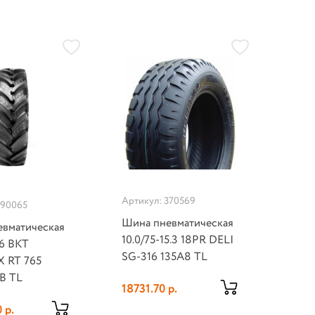
Артикул: 370569
290065
Шина пневматическая
вматическая
10.0/75-15.3 18PR DELI
6 BKT
SG-316 135A8 TL
 RT 765
2B TL
18731.70 р.
 р.