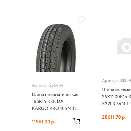
Артикул: 0380
Артикул: 266404
Шина пневма
Шина пневматическая
26X11.00R14
185R14 KENDA
K3203 54N T
KARGO PRO 104N TL
28611.70 р.
11961.30 р.