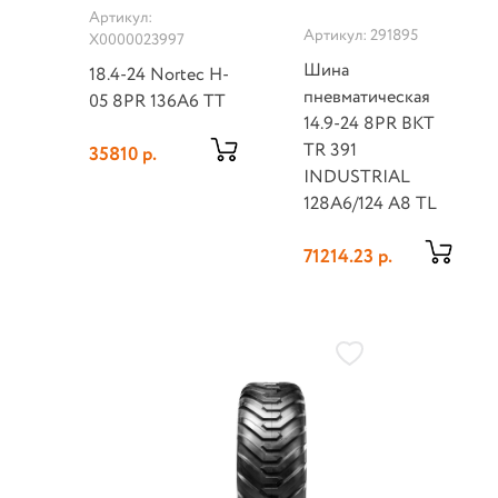
Артикул:
Артикул: 291895
Х0000023997
Шина
18.4-24 Nortec H-
пневматическая
05 8PR 136A6 TT
14.9-24 8PR BKT
TR 391
35810 р.
INDUSTRIAL
128A6/124 A8 TL
71214.23 р.