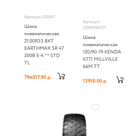
Артикул: 035147
Артикул:
Шина
1209019K771
пневматическая
Шина
21.00R33 BKT
пневматическая
EARTHMAX SR 47
120/90-19 KENDA
200B E-4 ** STD
K771 MILLVILLE
TL
66M TT
794017.90 р.
13910.00 р.