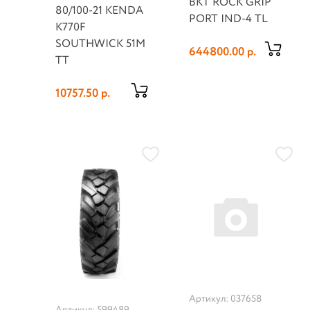
BKT ROCK GRIP
80/100-21 KENDA
PORT IND-4 TL
K770F
SOUTHWICK 51M
644800.00 р.
TT
10757.50 р.
Артикул: 037658
Артикул: 599489