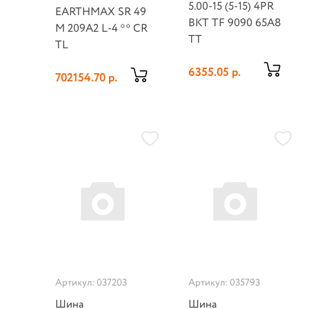
5.00-15 (5-15) 4PR
EARTHMAX SR 49
BKT TF 9090 65A8
M 209A2 L-4 ** CR
TT
TL
6355.05 р.
702154.70 р.
Артикул: 037203
Артикул: 035793
Шина
Шина